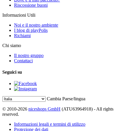
Riscossione buoni
Informazioni Utili
Noi e il nostro ambiente
I blog di playPolis
Richiami
Chi siamo
Il nostro gruppo
Contattaci
Seguici su
Cambia Paese/lingua
© 2010-2026
niceshops GmbH
(ATU63964918) - All rights
reserved.
Informazioni legali e termini di utilizzo
Protezione dei dati