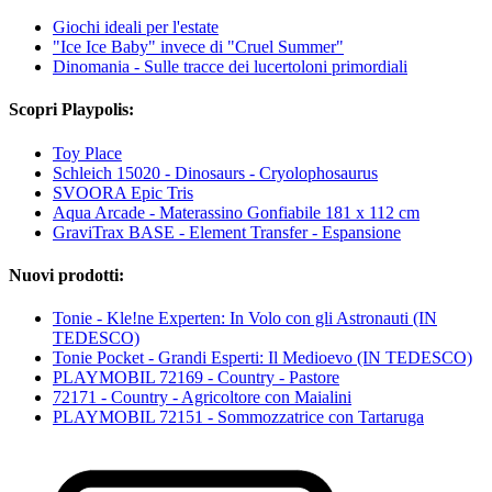
Giochi ideali per l'estate
"Ice Ice Baby" invece di "Cruel Summer"
Dinomania - Sulle tracce dei lucertoloni primordiali
Scopri Playpolis:
Toy Place
Schleich 15020 - Dinosaurs - Cryolophosaurus
SVOORA Epic Tris
Aqua Arcade - Materassino Gonfiabile 181 x 112 cm
GraviTrax BASE - Element Transfer - Espansione
Nuovi prodotti:
Tonie - Kle!ne Experten: In Volo con gli Astronauti (IN
TEDESCO)
Tonie Pocket - Grandi Esperti: Il Medioevo (IN TEDESCO)
PLAYMOBIL 72169 - Country - Pastore
72171 - Country - Agricoltore con Maialini
PLAYMOBIL 72151 - Sommozzatrice con Tartaruga