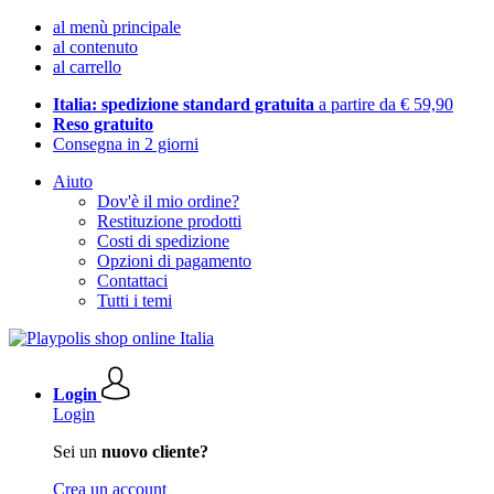
al menù principale
al contenuto
al carrello
Italia: spedizione standard gratuita
a partire da € 59,90
Reso gratuito
Consegna in 2 giorni
Aiuto
Dov'è il mio ordine?
Restituzione prodotti
Costi di spedizione
Opzioni di pagamento
Contattaci
Tutti i temi
Login
Login
Sei un
nuovo cliente?
Crea un account