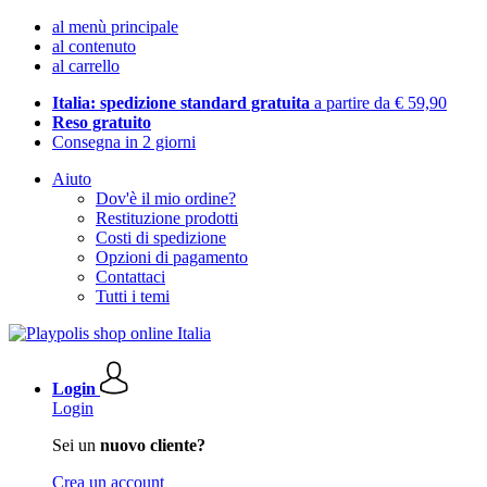
al menù principale
al contenuto
al carrello
Italia: spedizione standard gratuita
a partire da € 59,90
Reso gratuito
Consegna in 2 giorni
Aiuto
Dov'è il mio ordine?
Restituzione prodotti
Costi di spedizione
Opzioni di pagamento
Contattaci
Tutti i temi
Login
Login
Sei un
nuovo cliente?
Crea un account