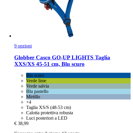
9 opzioni
Globber
Casco GO-​UP LIGHTS Taglia
XXS/XS 45-​51 cm, Blu scuro
Blu scuro
Verde lime
Verde salvia
Blu pastello
Mirtillo
+4
Taglia XS/S (48-53 cm)
Calotta protettiva robusta
Luci posteriori a LED
€ 38,99