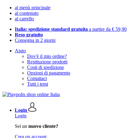
al menù principale
al contenuto
al carrello
Italia: spedizione standard gratuita
a partire da € 59,90
Reso gratuito
Consegna in 2 giorni
Aiuto
Dov'è il mio ordine?
Restituzione prodotti
Costi di spedizione
Opzioni di pagamento
Contattaci
Tutti i temi
Login
Login
Sei un
nuovo cliente?
Crea un account