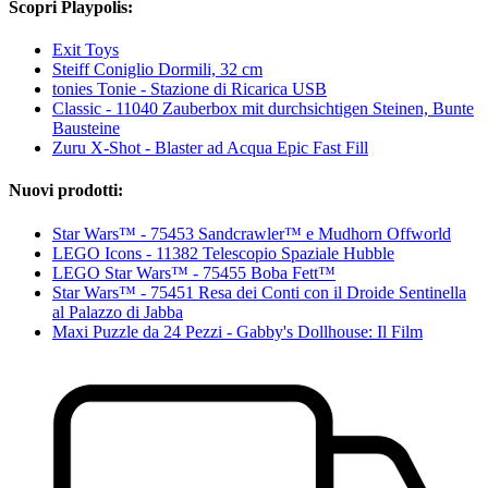
Scopri Playpolis:
Exit Toys
Steiff Coniglio Dormili, 32 cm
tonies Tonie - Stazione di Ricarica USB
Classic - 11040 Zauberbox mit durchsichtigen Steinen, Bunte
Bausteine
Zuru X-Shot - Blaster ad Acqua Epic Fast Fill
Nuovi prodotti:
Star Wars™ - 75453 Sandcrawler™ e Mudhorn Offworld
LEGO Icons - 11382 Telescopio Spaziale Hubble
LEGO Star Wars™ - 75455 Boba Fett™
Star Wars™ - 75451 Resa dei Conti con il Droide Sentinella
al Palazzo di Jabba
Maxi Puzzle da 24 Pezzi - Gabby's Dollhouse: Il Film