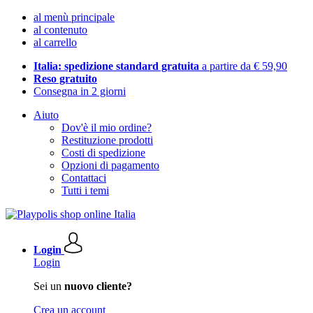
al menù principale
al contenuto
al carrello
Italia: spedizione standard gratuita
a partire da € 59,90
Reso gratuito
Consegna in 2 giorni
Aiuto
Dov'è il mio ordine?
Restituzione prodotti
Costi di spedizione
Opzioni di pagamento
Contattaci
Tutti i temi
Login
Login
Sei un
nuovo cliente?
Crea un account