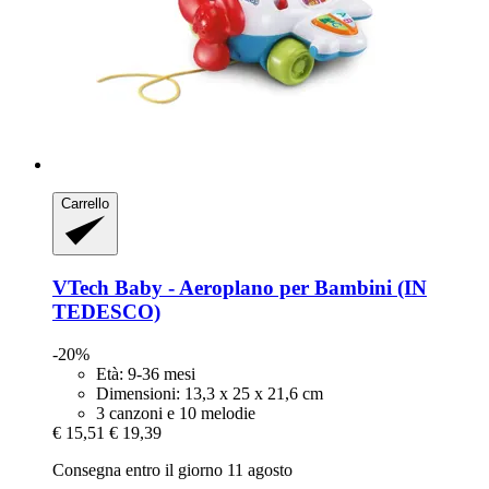
Carrello
VTech
Baby -​ Aeroplano per Bambini (IN
TEDESCO)
-20%
Età: 9-36 mesi
Dimensioni: 13,3 x 25 x 21,6 cm
3 canzoni e 10 melodie
€ 15,51
€ 19,39
Consegna entro il giorno 11 agosto