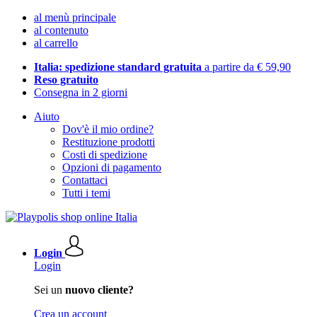
al menù principale
al contenuto
al carrello
Italia: spedizione standard gratuita
a partire da € 59,90
Reso gratuito
Consegna in 2 giorni
Aiuto
Dov'è il mio ordine?
Restituzione prodotti
Costi di spedizione
Opzioni di pagamento
Contattaci
Tutti i temi
Login
Login
Sei un
nuovo cliente?
Crea un account