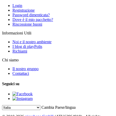
Login
Registrazione
Password dimenticata?
Dove è il mio pacchetto?
Riscossione buoni
Informazioni Utili
Noi e il nostro ambiente
I blog di playPolis
Richiami
Chi siamo
Il nostro gruppo
Contattaci
Seguici su
Cambia Paese/lingua