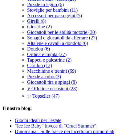
Puzzle in legno (6)
Stoviglie per bambini (11)
Accessori per passeggini (5)
Girelli (8)
Giostrine (2)
Giocattoli per le abilità motorie (30)
Sonagli e giocattoli da afferrare (27)
Altalene e cavalli a dondolo (6)
Doudou (6)
Ordina e impila (37)
Tappeti e palestrine (2)
Carillon (12)
Macchinine e trenini (69)
Puzzle a cubo (3)
Giocattoli tira e spingi (8)
⚡ Offerte e occasioni (28)
✨ Topseller (47)
Il nostro blog:
Giochi ideali per l'estate
"Ice Ice Baby" invece di "Cruel Summer"
Dinomania - Sulle tracce dei lucertoloni primordiali