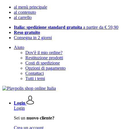
al menù principale
al contenuto
al carrello
Italia: spedizione standard gratuita
a partire da € 59,90
Reso gratuito
Consegna in 2 giorni
Aiuto
Dov'è il mio ordine?
Restituzione prodotti
Costi di spedizione
Opzioni di pagamento
Contattaci
Tutti i temi
Login
Login
Sei un
nuovo cliente?
Crea un account