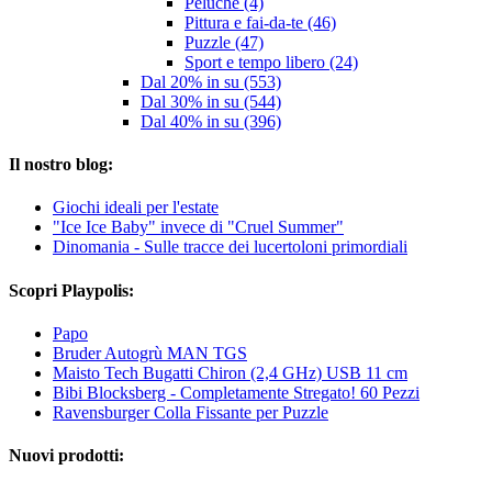
Peluche (4)
Pittura e fai-da-te (46)
Puzzle (47)
Sport e tempo libero (24)
Dal 20% in su (553)
Dal 30% in su (544)
Dal 40% in su (396)
Il nostro blog:
Giochi ideali per l'estate
"Ice Ice Baby" invece di "Cruel Summer"
Dinomania - Sulle tracce dei lucertoloni primordiali
Scopri Playpolis:
Papo
Bruder Autogrù MAN TGS
Maisto Tech Bugatti Chiron (2,4 GHz) USB 11 cm
Bibi Blocksberg - Completamente Stregato! 60 Pezzi
Ravensburger Colla Fissante per Puzzle
Nuovi prodotti: