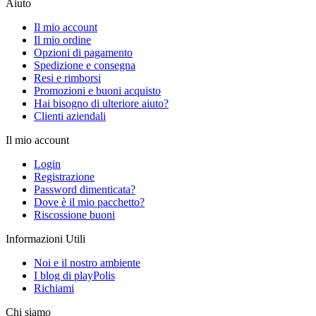
Aiuto
Il mio account
Il mio ordine
Opzioni di pagamento
Spedizione e consegna
Resi e rimborsi
Promozioni e buoni acquisto
Hai bisogno di ulteriore aiuto?
Clienti aziendali
Il mio account
Login
Registrazione
Password dimenticata?
Dove è il mio pacchetto?
Riscossione buoni
Informazioni Utili
Noi e il nostro ambiente
I blog di playPolis
Richiami
Chi siamo