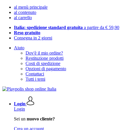
al menù principale
al contenuto
al carrello
Italia: spedizione standard gratuita
a partire da € 59,90
Reso gratuito
Consegna in 2 giorni
Aiuto
Dov'è il mio ordine?
Restituzione prodotti
Costi di spedizione
Opzioni di pagamento
Contattaci
Tutti i temi
Login
Login
Sei un
nuovo cliente?
Crea un account