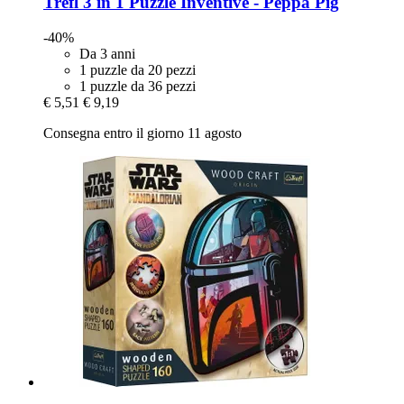
Trefl
3 in 1 Puzzle Inventive -​ Peppa Pig
-40%
Da 3 anni
1 puzzle da 20 pezzi
1 puzzle da 36 pezzi
€ 5,51
€ 9,19
Consegna entro il giorno 11 agosto