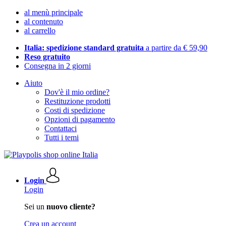
al menù principale
al contenuto
al carrello
Italia: spedizione standard gratuita
a partire da € 59,90
Reso gratuito
Consegna in 2 giorni
Aiuto
Dov'è il mio ordine?
Restituzione prodotti
Costi di spedizione
Opzioni di pagamento
Contattaci
Tutti i temi
Login
Login
Sei un
nuovo cliente?
Crea un account