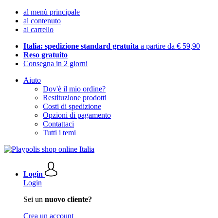
al menù principale
al contenuto
al carrello
Italia: spedizione standard gratuita
a partire da € 59,90
Reso gratuito
Consegna in 2 giorni
Aiuto
Dov'è il mio ordine?
Restituzione prodotti
Costi di spedizione
Opzioni di pagamento
Contattaci
Tutti i temi
Login
Login
Sei un
nuovo cliente?
Crea un account