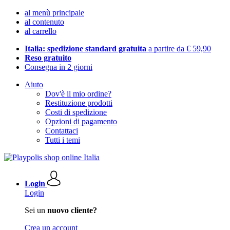
al menù principale
al contenuto
al carrello
Italia: spedizione standard gratuita
a partire da € 59,90
Reso gratuito
Consegna in 2 giorni
Aiuto
Dov'è il mio ordine?
Restituzione prodotti
Costi di spedizione
Opzioni di pagamento
Contattaci
Tutti i temi
Login
Login
Sei un
nuovo cliente?
Crea un account